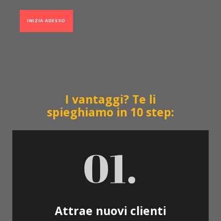
INIZIA ADESSO
I vantaggi? Te li
spieghiamo in 10 step:
01.
Attrae nuovi clienti